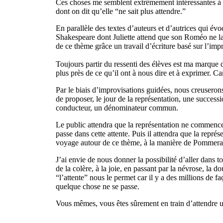
Ces choses me semblent extrêmement intéressantes à 
dont on dit qu’elle “ne sait plus attendre.”
En parallèle des textes d’auteurs et d’autrices qui év
Shakespeare dont Juliette attend que son Roméo ne la r
de ce thème grâce un travail d’écriture basé sur l’imp
Toujours partir du ressenti des élèves est ma marque d
plus près de ce qu’il ont à nous dire et à exprimer. Ca
Par le biais d’improvisations guidées, nous creuserons les 
de proposer, le jour de la représentation, une successi
conducteur, un dénominateur commun.
Le public attendra que la représentation ne commence
passe dans cette attente. Puis il attendra que la repré
voyage autour de ce thème, à la manière de Pommera
J’ai envie de nous donner la possibilité d’aller dans tou
de la colère, à la joie, en passant par la névrose, la d
“l’attente” nous le permet car il y a des millions de fac
quelque chose ne se passe.
Vous mêmes, vous êtes sûrement en train d’attendre 