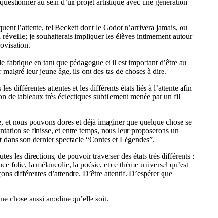
questionner au sein d’un projet artistique avec une génération
oquent l’attente, tel Beckett dont le Godot n’arrivera jamais, ou
éveille; je souhaiterais impliquer les élèves intimement autour
rovisation.
e fabrique en tant que pédagogue et il est important d’être au
r malgré leur jeune âge, ils ont des tas de choses à dire.
différentes attentes et les différents états liés à l’attente afin
on de tableaux très éclectiques subtilement menée par un fil
, et nous pouvons dores et déjà imaginer que quelque chose se
sentation se finisse, et entre temps, nous leur proposerons un
t dans son dernier spectacle “Contes et Légendes”.
tes les directions, de pouvoir traverser des états très différents :
ouce folie, la mélancolie, la poésie, et ce thème universel qu’est
̧ons différentes d’attendre. D’être attentif. D’espérer que
une chose aussi anodine qu’elle soit.